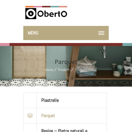
MENU
Parquet
Home
Prodotti
Parquet
Piastrelle
Parquet
Resine – Pietre naturali e